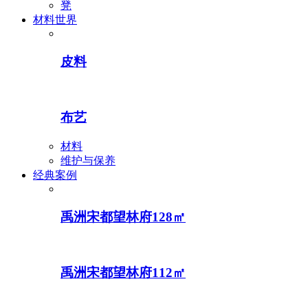
凳
材料世界
皮料
布艺
材料
维护与保养
经典案例
禹洲宋都望林府128㎡
禹洲宋都望林府112㎡