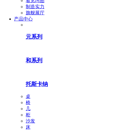
看见珂图
制造实力
旗舰展厅
产品中心
元系列
和系列
托斯卡纳
桌
椅
几
柜
沙发
床