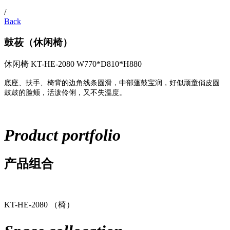
/
Back
鼓莜（休闲椅）
休闲椅
KT-HE-2080
W770*D810*H880
底座、扶手、椅背的边角线条圆滑，中部蓬鼓宝润，好似顽童俏皮圆
鼓鼓的脸颊，活泼伶俐，又不失温度。
Product portfolio
产品组合
KT-HE-2080 （椅）