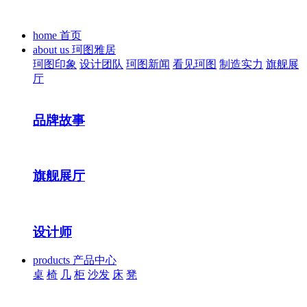
home
首页
about us
珂图雅居
珂图印象
设计团队
珂图新闻
看见珂图
制造实力
旗舰展
厅
品牌故事
旗舰展厅
设计师
products
产品中心
桌
椅
几
柜
沙发
床
凳